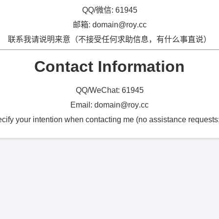
QQ/微信:
6
1
9
4
5
邮箱:
d
o
m
a
i
n
@
r
o
y
.
c
c
联系我请说明来意（不接受任何求助信息，有什么事直说）
Contact Information
QQ/WeChat:
6
1
9
4
5
Email:
d
o
m
a
i
n
@
r
o
y
.
c
c
cify your intention when contacting me (no assistance requests; 